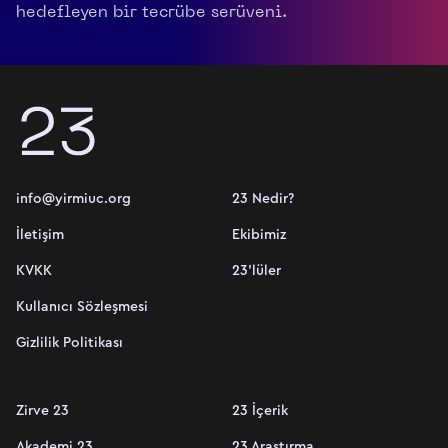
hedefleyen bir tecrübe serüveni.
info@yirmiuc.org
23 Nedir?
İletişim
Ekibimiz
KVKK
23'lüler
Kullanıcı Sözleşmesi
Gizlilik Politikası
Zirve 23
23 İçerik
Akademi 23
23 Araştırma