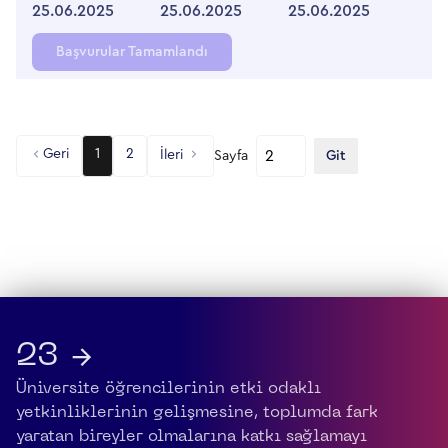
25.06.2025
25.06.2025
25.06.2025
Başvurular Tamamlandı
Geri
1
2
İleri
Sayfa
Git
23 →
Üniversite öğrencilerinin etki odaklı
yetkinliklerinin gelişmesine, toplumda fark
yaratan bireyler olmalarına katkı sağlamayı