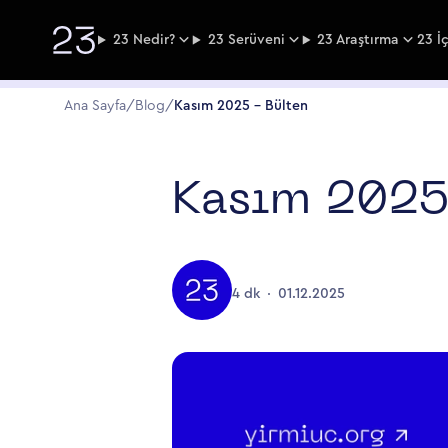
23 Nedir?
23 Serüveni
23 Araştırma
23 İ
Ana Sayfa
/
Blog
/
Kasım 2025 - Bülten
Kasım 2025
4 dk
01.12.2025