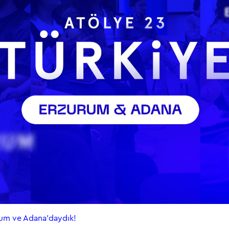
rum ve Adana’daydık!