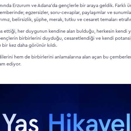
ında Erzurum ve Adana’da gençlerle bir araya geldik. Farklı ü
mberinde; egzersizler, soru-cevaplar, paylaşımlar ve sunumlar
ımız, belirsizlik, şüphe, merak, tutku ve cesaret temaları etrafı
s ettiği, her duygunun kendine alan bulduğu, herkesin kendi yo
ençlerin birbirlerini duyduğu, cesaretlendiği ve kendi potansi
bir kez daha görünür kıldı.
ilerini hem de birbirlerini anlamalarına alan açan bu çemberl
am ediyor.