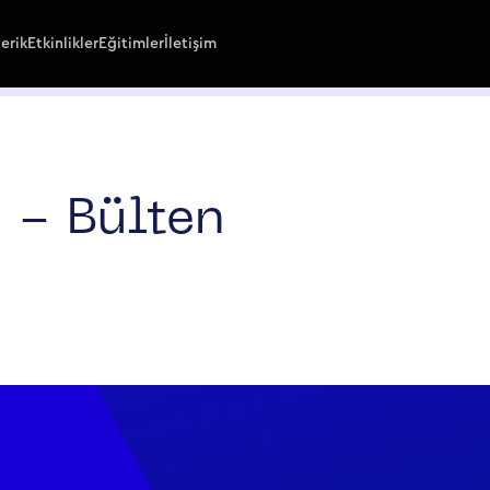
çerik
Etkinlikler
Eğitimler
İletişim
 - Bülten