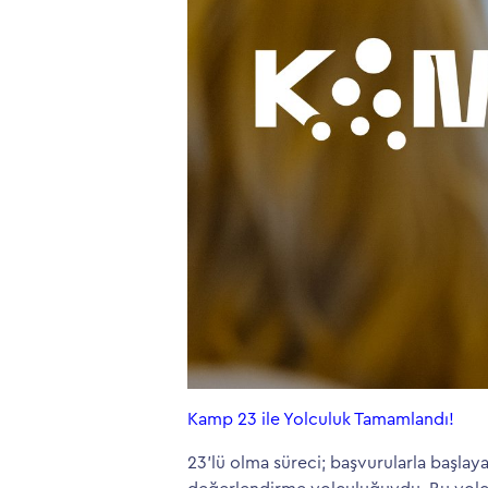
Kamp 23 ile Yolculuk Tamamlandı!
23’lü olma süreci; başvurularla başlay