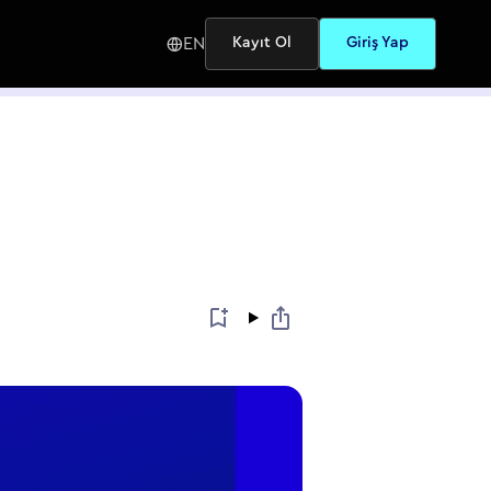
EN
Kayıt Ol
Giriş Yap