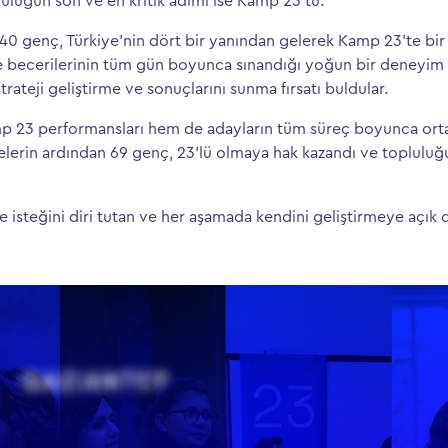
luğun son ve en kritik adımı ise Kamp 23’tü.
0 genç, Türkiye’nin dört bir yanından gelerek Kamp 23’te bir 
 becerilerinin tüm gün boyunca sınandığı yoğun bir deneyim a
strateji geliştirme ve sonuçlarını sunma fırsatı buldular.
23 performansları hem de adayların tüm süreç boyunca ortay
lerin ardından 69 genç, 23’lü olmaya hak kazandı ve topluluğ
isteğini diri tutan ve her aşamada kendini geliştirmeye açık 