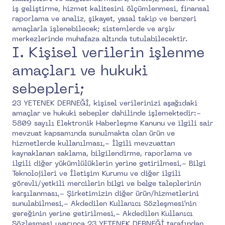
iş geliştirme, hizmet kalitesini ölçümlenmesi, finansal
raporlama ve analiz, şikayet, yasal takip ve benzeri
amaçlarla işlenebilecek; sistemlerde ve arşiv
merkezlerinde muhafaza altında tutulabilecektir.
I. Kişisel verilerin işlenme
amaçları ve hukuki
sebepleri;
23 YETENEK DERNEĞİ, kişisel verilerinizi aşağıdaki
amaçlar ve hukuki sebepler dahilinde işlemektedir:-
5809 sayılı Elektronik Haberleşme Kanunu ve ilgili sair
mevzuat kapsamında sunulmakta olan ürün ve
hizmetlerde kullanılması,- İlgili mevzuattan
kaynaklanan saklama, bilgilendirme, raporlama ve
ilgili diğer yükümlülüklerin yerine getirilmesi,- Bilgi
Teknolojileri ve İletişim Kurumu ve diğer ilgili
görevli/yetkili mercilerin bilgi ve belge taleplerinin
karşılanması,- Şirketimizin diğer ürün/hizmetlerini
sunulabilmesi,- Akdedilen Kullanıcı Sözleşmesi’nin
gereğinin yerine getirilmesi,- Akdedilen Kullanıcı
Sözleşmesi uyarınca 23 YETENEK DERNEĞİ tarafından