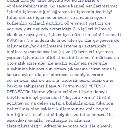
bağlantıda yer alan Başvuru Formu ile bizlere
yönlendirebilirsiniz. Bu sayede kişisel verilerinizin;a)
işlenip işlenmediğini öğrenme,b) işlenmiş ise bilgi
talep etme,c) işlenme amacını ve amacına uygun
kullanılıp kullanılmadığını öğrenme,d) yurt içinde
ve/veya yurt dışında aktarıldığı 3. kişileri bilme,e)
eksik ve/veya yanlış işlenmişse düzeltilmesini isteme,f)
KVKK’nın 7. maddesinde öngörülen şartlar çerçevesinde
silinmesini/yok edilmesini isteme,g) aktarıldığı 3.
kişilere yukarıda sayılan (e) ve (f) bentleri uyarınca
yapılan işlemlerin bildirilmesini isteme,h) münhasıran
otomatik sistemler ile analiz edilmesi nedeniyle
aleyhinize bir sonucun ortaya çıkmasına itiraz etme,i)
kanuna aykırı olarak işlenmesi sebebiyle zarara
uğramanız hâlinde zararın giderilmesini talep etme
hakkına sahipsiniz.Başvuru Formu’nu 23 YETENEK
DERNEĞİ'ün iletme yöntemlerinize ilişkin detaylı
bilgilendirmeyi yukarıdaki “Başvuru Formu” linkini
açtıktan sonra gelen sayfada bulabilirsiniz.Yukarıda
belirtilmiş olan hakları kullanımınıza dair beyanı,
kimliğinizi tespit edici belgeler ve talep konusu ile
aşağıdaki kanallar vasıtasıyla tarafımıza
iletebilirsiniz:[*] adresine e-posta yolu ile güvenli