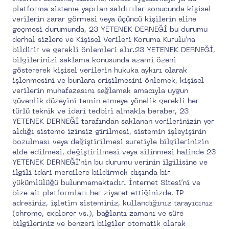
platforma sisteme yapılan saldırılar sonucunda kişisel
verilerin zarar görmesi veya üçüncü kişilerin eline
geçmesi durumunda, 23 YETENEK DERNEĞİ bu durumu
derhal sizlere ve Kişisel Verileri Koruma Kurulu’na
bildirir ve gerekli önlemleri alır.23 YETENEK DERNEĞİ,
bilgilerinizi saklama konusunda azami özeni
göstererek kişisel verilerin hukuka aykırı olarak
işlenmesini ve bunlara erişilmesini önlemek, kişisel
verilerin muhafazasını sağlamak amacıyla uygun
güvenlik düzeyini temin etmeye yönelik gerekli her
türlü teknik ve idari tedbiri almakla beraber, 23
YETENEK DERNEĞİ tarafından saklanan verilerinizin yer
aldığı sisteme izinsiz girilmesi, sistemin işleyişinin
bozulması veya değiştirilmesi suretiyle bilgilerinizin
elde edilmesi, değiştirilmesi veya silinmesi halinde 23
YETENEK DERNEĞİ'nin bu durumu verinin ilgilisine ve
ilgili idari mercilere bildirmek dışında bir
yükümlülüğü bulunmamaktadır. İnternet Sitesi’ni ve
bize ait platformları her ziyaret ettiğinizde, IP
adresiniz, işletim sisteminiz, kullandığınız tarayıcınız
(chrome, explorer vs.), bağlantı zamanı ve süre
bilgileriniz ve benzeri bilgiler otomatik olarak