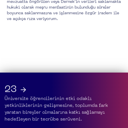
mevzuatta öngörülen veya Dernek’in verileri saklamakta
hukuki olarak meşru menfaatinin bulunduğu süreler
boyunca saklanmasına ve işlenmesine özgür iradem ile
ve açıkça rıza veriyorum.
23 →
Üniversite öğrencilerinin etki odaklı
yetkinliklerinin gelişmesine, toplumda fark
yaratan bireyler olmalarına katkı sağlamayı
hedefleyen bir tecrübe serüveni.