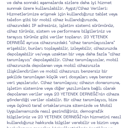
ve daha sonraki aşamalarda sizlere daha iyi hizmet
sunmak üzere kullanılabilir. Aygıt/Cihaz Verileri:
Hizmetlerimize erişmek için kullandığınız tablet veya
telefon gibi bir mobil cihaz kullandığınızda,
cihazındaki IP adresiniz, işletim sistemi sürümünüz,
cihaz türünüz, sistem ve performans bilgileriniz ve
tarayıcı türünüz gibi veriler toplanır. 23 YETENEK
DERNEĞİ ayrıca cihazınızdaki "cihaz tanımlayıcılara"
erişebilir, bunları toplayabilir, izleyebilir, cihazınızda
depolayabilir ve/veya uzaktan bir veya daha fazla "cihaz
tanımlayıcı" depolayabilir. Cihaz tanımlayıcılar, mobil
cihazınızda depolanan veya mobil cihazınızla
ilişkilendirilen ve mobil cihazınızı benzersiz bir
şekilde tanımlayan küçük veri dosyaları veya benzer
veri yapılarıdır. Cihaz tanımlayıcı; cihazın donanımına,
işletim sistemine veya diğer yazılımlara bağlı olarak
depolanan veriler veya 23 YETENEK DERNEĞİ'nin cihaza
gönderdiği veriler olabilir. Bir cihaz tanımlayıcı, bize
veya üçüncü taraf ortaklarımıza sitemizde ve Mobil
Uygulamamızda nasıl gezindiğiniz, demografik
bilgileriniz ve 23 YETENEK DERNEĞİ'nin hizmetini nasıl
kullandığınız hakkında bilgiler verebilir ve bizim veya