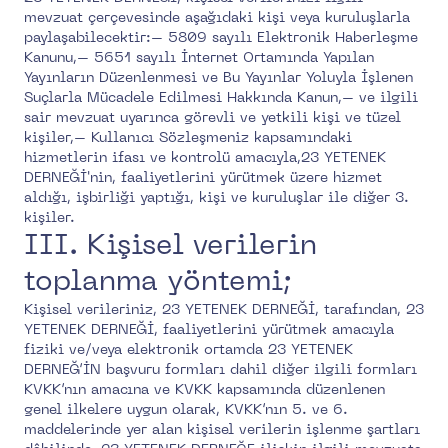
mevzuat çerçevesinde aşağıdaki kişi veya kuruluşlarla
paylaşabilecektir:– 5809 sayılı Elektronik Haberleşme
Kanunu,– 5651 sayılı İnternet Ortamında Yapılan
Yayınların Düzenlenmesi ve Bu Yayınlar Yoluyla İşlenen
Suçlarla Mücadele Edilmesi Hakkında Kanun,– ve ilgili
sair mevzuat uyarınca görevli ve yetkili kişi ve tüzel
kişiler,– Kullanıcı Sözleşmeniz kapsamındaki
hizmetlerin ifası ve kontrolü amacıyla,23 YETENEK
DERNEĞİ'nin, faaliyetlerini yürütmek üzere hizmet
aldığı, işbirliği yaptığı, kişi ve kuruluşlar ile diğer 3.
kişiler.
III. Kişisel verilerin
toplanma yöntemi;
Kişisel verileriniz, 23 YETENEK DERNEĞİ, tarafından, 23
YETENEK DERNEĞİ, faaliyetlerini yürütmek amacıyla
fiziki ve/veya elektronik ortamda 23 YETENEK
DERNEĞ’İN başvuru formları dahil diğer ilgili formları
KVKK’nın amacına ve KVKK kapsamında düzenlenen
genel ilkelere uygun olarak, KVKK’nın 5. ve 6.
maddelerinde yer alan kişisel verilerin işlenme şartları