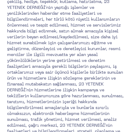
çekiliş, hediye, teşekkür, kutlama, hatırlatma, 23
YETENEK DERNEĞİ'nin yaptığı işlemler ve
yeniliklerinden haberdar etme faaliyetleri ve
bilgilendirmeleri, her türlü kötü niyetli kullanımların
önlenmesi ve tespit edilmesi, hizmet ve servislerimiz
hakkında bilgi edinmek, satın almak amacıyla kişisel
verilerin beyan edilmesi/kaydedilmesi, size daha iyi
hizmet sunabilmek için çalışanlarımızı eğitme ve
geliştirme, düzenleyici ve denetleyici kurumlar, resmi
merciler ile ilgili mevzuatta yer alan yasal
yükümlülüklerin yerine getirilmesi ve denetim
faaliyetleri amacıyla gerekli bilgilerin paylaşımı, iş
ortaklarımız veya sair üçüncü kişilerle birlikte sunulan
ürün ve hizmetlere ilişkin sözleşme gereklerinin ve
finansal mutabakatın sağlanması, 23 YETENEK
DERNEĞİ'nin hizmetlerine ilişkin kampanya ve
tekliflerin kullanımınıza göre hazırlanması, sunulması,
tanıtımı, hizmetlerimizin içeriği hakkında
bilgilendirilmesi amaçlarıyla ve bunlarla sınırlı
olmaksızın, elektronik haberleşme hizmetlerinin
sunulması, trafik yönetimi, hizmet verilmesi, analiz
edilmesi, çağrı merkezi, 23 YETENEK DERNEĞİ'nin
faaliyetleri ve bilgilendirmeleri, strateji, planlama ve