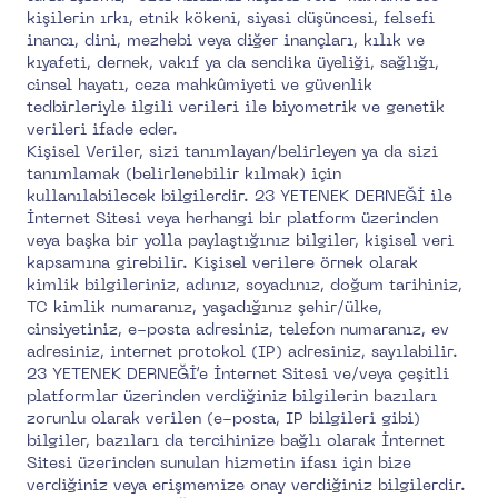
kişilerin ırkı, etnik kökeni, siyasi düşüncesi, felsefi
inancı, dini, mezhebi veya diğer inançları, kılık ve
kıyafeti, dernek, vakıf ya da sendika üyeliği, sağlığı,
cinsel hayatı, ceza mahkûmiyeti ve güvenlik
tedbirleriyle ilgili verileri ile biyometrik ve genetik
verileri ifade eder.
Kişisel Veriler, sizi tanımlayan/belirleyen ya da sizi
tanımlamak (belirlenebilir kılmak) için
kullanılabilecek bilgilerdir. 23 YETENEK DERNEĞİ ile
İnternet Sitesi veya herhangi bir platform üzerinden
veya başka bir yolla paylaştığınız bilgiler, kişisel veri
kapsamına girebilir. Kişisel verilere örnek olarak
kimlik bilgileriniz, adınız, soyadınız, doğum tarihiniz,
TC kimlik numaranız, yaşadığınız şehir/ülke,
cinsiyetiniz, e-posta adresiniz, telefon numaranız, ev
adresiniz, internet protokol (IP) adresiniz, sayılabilir.
23 YETENEK DERNEĞİ’e İnternet Sitesi ve/veya çeşitli
platformlar üzerinden verdiğiniz bilgilerin bazıları
zorunlu olarak verilen (e-posta, IP bilgileri gibi)
bilgiler, bazıları da tercihinize bağlı olarak İnternet
Sitesi üzerinden sunulan hizmetin ifası için bize
verdiğiniz veya erişmemize onay verdiğiniz bilgilerdir.