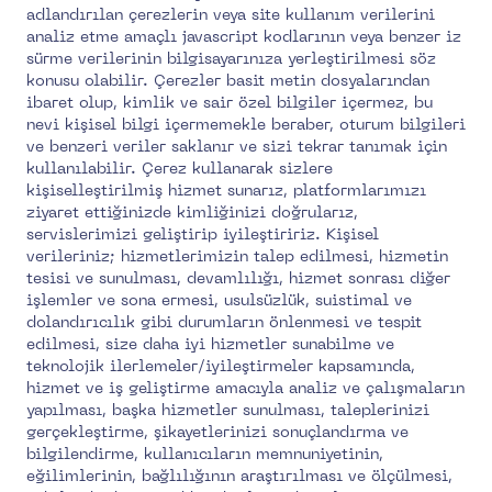
adlandırılan çerezlerin veya site kullanım verilerini
analiz etme amaçlı javascript kodlarının veya benzer iz
sürme verilerinin bilgisayarınıza yerleştirilmesi söz
konusu olabilir. Çerezler basit metin dosyalarından
ibaret olup, kimlik ve sair özel bilgiler içermez, bu
nevi kişisel bilgi içermemekle beraber, oturum bilgileri
ve benzeri veriler saklanır ve sizi tekrar tanımak için
kullanılabilir. Çerez kullanarak sizlere
kişiselleştirilmiş hizmet sunarız, platformlarımızı
ziyaret ettiğinizde kimliğinizi doğrularız,
servislerimizi geliştirip iyileştiririz. Kişisel
verileriniz; hizmetlerimizin talep edilmesi, hizmetin
tesisi ve sunulması, devamlılığı, hizmet sonrası diğer
işlemler ve sona ermesi, usulsüzlük, suistimal ve
dolandırıcılık gibi durumların önlenmesi ve tespit
edilmesi, size daha iyi hizmetler sunabilme ve
teknolojik ilerlemeler/iyileştirmeler kapsamında,
hizmet ve iş geliştirme amacıyla analiz ve çalışmaların
yapılması, başka hizmetler sunulması, taleplerinizi
gerçekleştirme, şikayetlerinizi sonuçlandırma ve
bilgilendirme, kullanıcıların memnuniyetinin,
eğilimlerinin, bağlılığının araştırılması ve ölçülmesi,