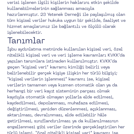
verisi işlenen ilgili kişilerin haklarını etkin şekilde
kullanabilmelerinin sağlanması amacıyla
hazırlanmıştır. 23 Yetenek Derneği ile paylaşılmış olan
tüm kişisel veriler hukuka uygun bir şekilde, faaliyet ve
hizmet amaçlarımız ile bağlantılı ve ölçülü olarak
işlenebilecektir.
Tanımlar
İşbu aydınlatma metninde kullanılan kişisel veri, özel
nitelikli kişisel veri ve veri işleme kavramları KVKK’da
yapılan tanımlara istinaden kullanılmıştır. KVKK’da
geçen “kişisel veri” kavramı kimliği belirli veya
belirlenebilir gerçek kişiye ilişkin her türlü bilgiyi;
“kişisel verilerin işlenmesi” kavramı ise, kişisel
verilerin tamamen veya kısmen otomatik olan ya da
herhangi bir veri kayıt sisteminin parçası olmak
kaydıyla otomatik olmayan yollarla elde edilmesi,
kaydedilmesi, depolanması, muhafaza edilmesi,
değiştirilmesi, yeniden düzenlenmesi, açıklanması,
aktarılması, devralınması, elde edilebilir hâle
getirilmesi, sınıflandırılması ya da kullanılmasının
engellenmesi gibi veriler üzerinde gerçekleştirilen her
türlü işlemi, “özel nitelikli kişisel veri” kavramı ise