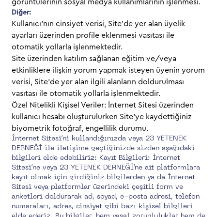
görüntülerinin sosyal medya kullanımlarının işlenmesi.
Diğer:
Kullanıcı’nın cinsiyet verisi, Site’de yer alan üyelik
ayarları üzerinden profile eklenmesi vasıtası ile
otomatik yollarla işlenmektedir.
Site üzerinden katılım sağlanan eğitim ve/veya
etkinliklere ilişkin yorum yapmak isteyen üyenin yorum
verisi, Site’de yer alan ilgili alanların doldurulması
vasıtası ile otomatik yollarla işlenmektedir.
Özel Nitelikli Kişisel Veriler: İnternet Sitesi üzerinden
kullanıcı hesabı oluşturulurken Site’ye kaydettiğiniz
biyometrik fotoğraf, engellilik durumu.
İnternet Sitesi’ni kullandığınızda veya 23 YETENEK
DERNEĞİ ile iletişime geçtiğinizde sizden aşağıdaki
bilgileri elde edebiliriz: Kayıt Bilgileri: İnternet
Sitesi’ne veya 23 YETENEK DERNEĞİ’ne ait platformlara
kayıt olmak için girdiğiniz bilgilerden ya da İnternet
Sitesi veya platformlar üzerindeki çeşitli form ve
anketleri doldurarak ad, soyad, e-posta adresi, telefon
numaraları, adres, cinsiyet gibi bazı kişisel bilgileri
elde ederiz. Bu bilgiler, hem yasal zorunluluklar hem de