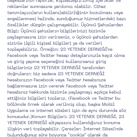
başkalarının raporlar, kişiselleştirilmiş içerikler ve
reklamlar sunmasına yardımcı olabilir. Cihaz
tanımlayıcıların kullanılabilirliğinin bozulması veya
engellenmesi halinde, sunduğumuz hizmetlerdeki bazı
özellikler düzgün çalışmayabilir. Üçüncü Şahıslardan
Bilgi: Üçüncü şahısların bilgilerinizi bizimle
paylaşmasına izin verirseniz, o üçüncü şahıslardan
sizinle ilgili kişisel bilgileri ya da verileri
toplayabiliriz. Örneğin; 23 YETENEK DERNEĞİ’ne
Facebook veya Twitter hesap detaylarınızla kayıt olma
ve giriş yapma seçeneğini kullanırsanız giriş
bilgileriniz 23 YETENEK DERNEĞİ tarafından
doğrulanır; biz sadece 23 YETENEK DERNEĞİ
hesabınızın Facebook veya Twitter hesabınıza
bağlanmasına izin vererek Facebook veya Twitter
hesabınız hakkında bizimle paylaşmayı açıkça kabul
ettiğiniz bilgileri toplarız. (Facebook ve Twitter bu
bölümde örnek olarak verilmiş olup, başka Mobil
Uygulama ve internet siteleri için de aynı durumda söz
konusudur.)Konum Bilgileri: 23 YETENEK DERNEĞİ, 23
YETENEK DERNEĞİ altyapısını kullandığınız konuma
ilişkin veri toplayabilir. Çerezler: İnternet Sitesi’nde
bulunduğunuz süre boyunca “cookie” olarak da