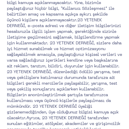
bilgi kamuya açıklanmayacaktır. Yine, bizimle
paylaştığınız hiçbir bilgi, “Kullanıcı Sözleşmesi” ile
belirtilen amaç ve kapsama açıkça aykırı şekilde
üçüncü kişilere açıklanmayacaktır.23 YETENEK
DERNEĞİ, e-posta adresi ve diğer iletişim bilgilerinizi
hesabınızla ilgili işlem yapmak, gerektiğinde sizinle
iletişime geçilmesini sağlamak, bilgilendirme yapmak
için kullanmaktadır. 23 YETENEK DERNEĞİ, sizlere daha
iyi hizmet sunabilmek ve hizmet optimizasyonu
sağlayabilmek amacıyla, paylaştığınız kişisel verileri ve
varsa sağladığınız içerikleri kendine veya başkalarına
ait reklam, tanıtım, bildiri, duyurular için kullanabilir.
23 YETENEK DERNEĞİ, düzenlediği ödüllü yarışma, test
veya çekilişlere katılmanız durumunda tarafınıza ait
bilgileri gerekli mercilerle paylaşabilir, yarışma, test
veya çekiliş sonuçlarını açıklarken kullanabilir.
Bilgilerin anonimleştirilmek şartıyla tarafımızca
kullanılması veya üçüncü kişilerle paylaşılması da
mümkündür. 23 YETENEK DERNEĞİ üyeliği
gizlenemediğinden, üye olduğunuz bilgisi kamuya açık
olacaktır.Ayrıca, 23 YETENEK DERNEĞİ tarafından
sunulan eğitimler, atölyeler, akademiler ve girişimcilik