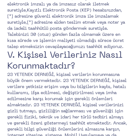
elektronik imzalı ya da imzasız olarak iletmek
suretiyle,Kayıtlı Elektronik Posta (KEP) hesabınızdan,
[*] adresine güvenli elektronik imza ile imzalamak
suretiyle,[*] adresine elden teslim etmek veya noter ya
da iadeli taahhütlü posta göndermek suretiyle.
Talebinizi 30 (otuz) günden fazla olmamak üzere en
kısa sürede ve işlemin maliyeti olmadığı sürece ücret
talep etmeksizin cevaplayacağımızı taahhüt ediyoruz.
V. Kişisel Verileriniz Nasıl
Korunmaktadır?
23 YETENEK DERNEĞİ, kişisel verilerin korunmasına
büyük önem vermektedir. 23 YETENEK DERNEĞİ, kişisel
verilere yetkisiz erişim veya bu bilgilerin kaybı, hatalı
kullanımı, ifşa edilmesi, değiştirilmesi veya imha
edilmesine karşı korumak için gerekli önlemleri
almaktadır. 23 YETENEK DERNEĞİ, kişisel verilerinizi
gizli tutmayı, gizliliğin sağlanması ve güvenliği için
gerekli fiziki, teknik ve idari her türlü tedbiri almayı
ve gerekli özeni göstermeyi taahhüt etmektedir. Ancak,
gerekli bilgi güvenliği önlemlerini almasına karşın,
internet sitesine, sisteme, Mobil Uygulamaya ya da