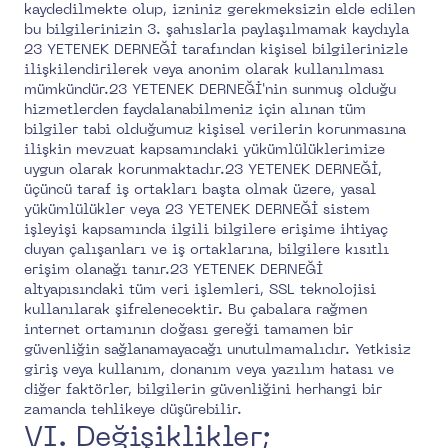
kaydedilmekte olup, izniniz gerekmeksizin elde edilen
bu bilgilerinizin 3. şahıslarla paylaşılmamak kaydıyla
23 YETENEK DERNEĞİ tarafından kişisel bilgilerinizle
ilişkilendirilerek veya anonim olarak kullanılması
mümkündür.23 YETENEK DERNEĞİ'nin sunmuş olduğu
hizmetlerden faydalanabilmeniz için alınan tüm
bilgiler tabi olduğumuz kişisel verilerin korunmasına
ilişkin mevzuat kapsamındaki yükümlülüklerimize
uygun olarak korunmaktadır.23 YETENEK DERNEĞİ,
üçüncü taraf iş ortakları başta olmak üzere, yasal
yükümlülükler veya 23 YETENEK DERNEĞİ sistem
işleyişi kapsamında ilgili bilgilere erişime ihtiyaç
duyan çalışanları ve iş ortaklarına, bilgilere kısıtlı
erişim olanağı tanır.23 YETENEK DERNEĞİ
altyapısındaki tüm veri işlemleri, SSL teknolojisi
kullanılarak şifrelenecektir. Bu çabalara rağmen
internet ortamının doğası gereği tamamen bir
güvenliğin sağlanamayacağı unutulmamalıdır. Yetkisiz
giriş veya kullanım, donanım veya yazılım hatası ve
diğer faktörler, bilgilerin güvenliğini herhangi bir
zamanda tehlikeye düşürebilir.
VI. Değişiklikler;