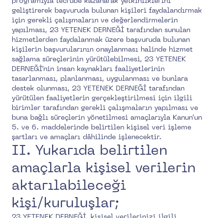
programıyla tecrübe kazanarak yetkinliklerini
geliştirerek başvuruda bulunan kişileri faydalandırmak
için gerekli çalışmaların ve değerlendirmelerin
yapılması, 23 YETENEK DERNEĞİ tarafından sunulan
hizmetlerden faydalanmak üzere başvuruda bulunan
kişilerin başvurularının onaylanması halinde hizmet
sağlama süreçlerinin yürütülebilmesi, 23 YETENEK
DERNEĞİ’nin insan kaynakları faaliyetlerinin
tasarlanması, planlanması, uygulanması ve bunlara
destek olunması, 23 YETENEK DERNEĞİ tarafından
yürütülen faaliyetlerin gerçekleştirilmesi için ilgili
birimler tarafından gerekli çalışmaların yapılması ve
buna bağlı süreçlerin yönetilmesi amaçlarıyla Kanun’un
5. ve 6. maddelerinde belirtilen kişisel veri işleme
şartları ve amaçları dâhilinde işlenecektir.
II. Yukarıda belirtilen
amaçlarla kişisel verilerin
aktarılabileceği
kişi/kuruluşlar;
23 YETENEK DERNEĞİ, kişisel verilerinizi ilgili