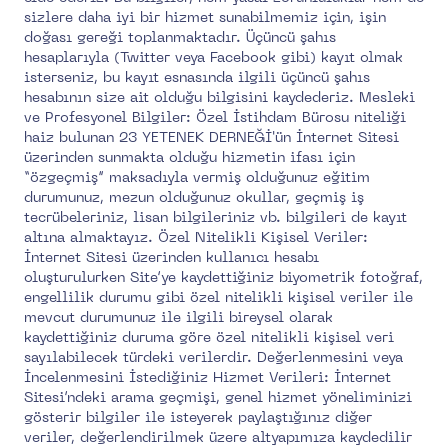
sizlere daha iyi bir hizmet sunabilmemiz için, işin
doğası gereği toplanmaktadır. Üçüncü şahıs
hesaplarıyla (Twitter veya Facebook gibi) kayıt olmak
isterseniz, bu kayıt esnasında ilgili üçüncü şahıs
hesabının size ait olduğu bilgisini kaydederiz. Mesleki
ve Profesyonel Bilgiler: Özel İstihdam Bürosu niteliği
haiz bulunan 23 YETENEK DERNEĞİ'ün İnternet Sitesi
üzerinden sunmakta olduğu hizmetin ifası için
“özgeçmiş” maksadıyla vermiş olduğunuz eğitim
durumunuz, mezun olduğunuz okullar, geçmiş iş
tecrübeleriniz, lisan bilgileriniz vb. bilgileri de kayıt
altına almaktayız. Özel Nitelikli Kişisel Veriler:
İnternet Sitesi üzerinden kullanıcı hesabı
oluşturulurken Site’ye kaydettiğiniz biyometrik fotoğraf,
engellilik durumu gibi özel nitelikli kişisel veriler ile
mevcut durumunuz ile ilgili bireysel olarak
kaydettiğiniz duruma göre özel nitelikli kişisel veri
sayılabilecek türdeki verilerdir. Değerlenmesini veya
İncelenmesini İstediğiniz Hizmet Verileri: İnternet
Sitesi’ndeki arama geçmişi, genel hizmet yöneliminizi
gösterir bilgiler ile isteyerek paylaştığınız diğer
veriler, değerlendirilmek üzere altyapımıza kaydedilir