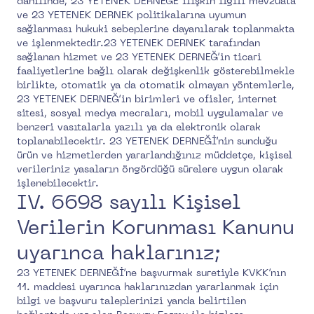
dâhilinde, 23 YETENEK DERNEĞE ilişkin ilgili mevzuata
ve 23 YETENEK DERNEK politikalarına uyumun
sağlanması hukuki sebeplerine dayanılarak toplanmakta
ve işlenmektedir.23 YETENEK DERNEK tarafından
sağlanan hizmet ve 23 YETENEK DERNEĞ’in ticari
faaliyetlerine bağlı olarak değişkenlik gösterebilmekle
birlikte, otomatik ya da otomatik olmayan yöntemlerle,
23 YETENEK DERNEĞ’in birimleri ve ofisler, internet
sitesi, sosyal medya mecraları, mobil uygulamalar ve
benzeri vasıtalarla yazılı ya da elektronik olarak
toplanabilecektir. 23 YETENEK DERNEĞİ’nin sunduğu
ürün ve hizmetlerden yararlandığınız müddetçe, kişisel
verileriniz yasaların öngördüğü sürelere uygun olarak
işlenebilecektir.
IV. 6698 sayılı Kişisel
Verilerin Korunması Kanunu
uyarınca haklarınız;
23 YETENEK DERNEĞİ’ne başvurmak suretiyle KVKK’nın
11. maddesi uyarınca haklarınızdan yararlanmak için
bilgi ve başvuru taleplerinizi yanda belirtilen