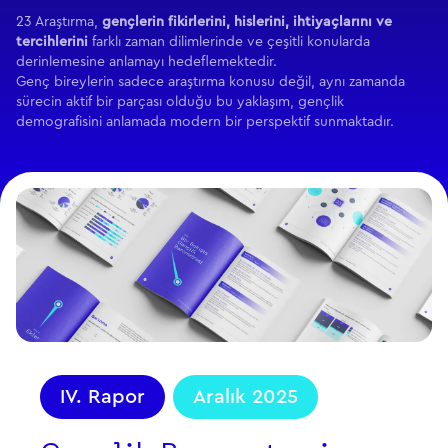
23 Araştırma,
gençlerin fikirlerini, hislerini, ihtiyaçlarını ve
tercihlerini
farklı zaman dilimlerinde ve çeşitli konularda
derinlemesine anlamayı hedeflemektedir.
Genç bireylerin sadece araştırma konusu değil, aynı zamanda
sürecin aktif bir parçası olduğu bu yaklaşım, gençlik
demografisini anlamada modern bir perspektif sunmaktadır.
IV. Rapor
Aralık 2025