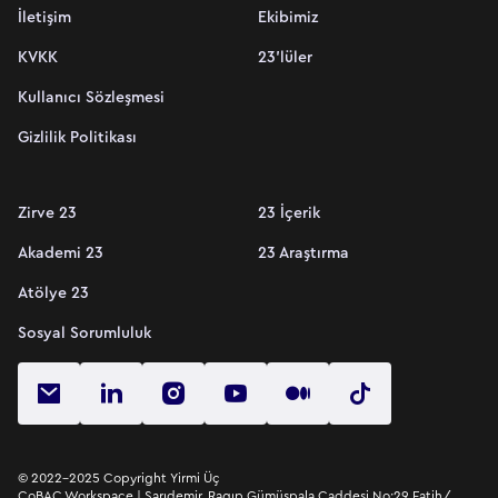
İletişim
Ekibimiz
KVKK
23'lüler
Kullanıcı Sözleşmesi
Gizlilik Politikası
Zirve 23
23 İçerik
Akademi 23
23 Araştırma
Atölye 23
Sosyal Sorumluluk
© 2022-2025 Copyright
Yirmi Üç
CoBAC Workspace | Sarıdemir, Ragıp Gümüşpala Caddesi No:29 Fatih/