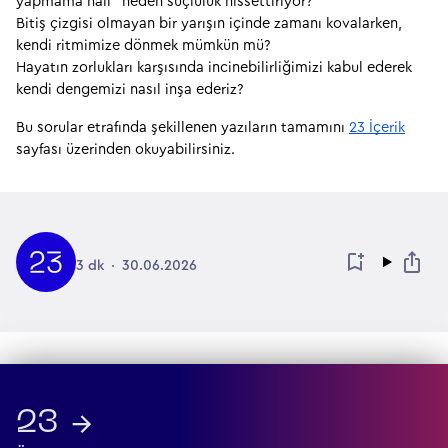
yapmama hali" neden suçluluk hissettiriyor?
Bitiş çizgisi olmayan bir yarışın içinde zamanı kovalarken, 
kendi ritmimize dönmek mümkün mü?
Hayatın zorlukları karşısında incinebilirliğimizi kabul ederek 
kendi dengemizi nasıl inşa ederiz?
Bu sorular etrafında şekillenen yazıların tamamını 
23 İçerik
sayfası üzerinden okuyabilirsiniz.
3 dk
30.06.2026
23 →