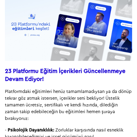
23 Platformu Eğitim İçerikleri Güncellenmeye 
Devam Ediyor!
Platformdaki eğitimleri henüz tamamlamadıysan ya da dönüp 
tekrar göz atmak istersen, içerikler seni bekliyor! Üstelik 
tamamen ücretsiz, sertifikalı ve kendi hızında, dilediğin 
zaman takip edebileceğin bu eğitimleri hemen şuraya 
bırakıyoruz:
- 
Psikolojik Dayanıklılık:
 Zorluklar karşısında nasıl esneklik 
kazanabileceğimizi ve içsel gücümüzü nasıl 